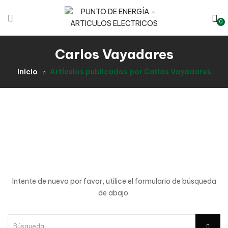
0
Carlos Vayadares
Inicio
Artículos publicados por Carlos Vayadares
Oops!
Lo siento, pero su
búsqueda no ha devuelto
ningún resultado!
Intente de nuevo por favor, utilice el formulario de búsqueda
de abajo.