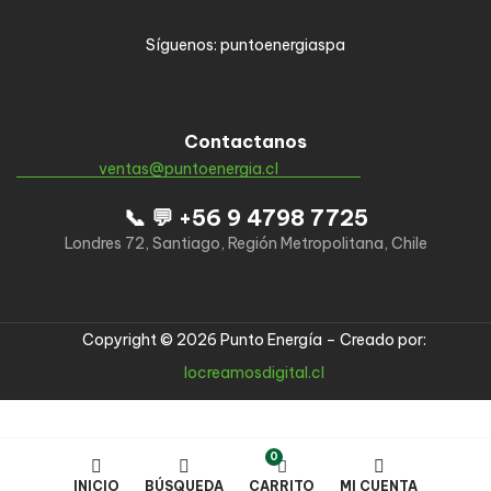
Síguenos: puntoenergiaspa
Contactanos
ventas@puntoenergia.cl
📞 💬 +56 9 4798 7725
Londres 72, Santiago, Región Metropolitana, Chile
Copyright © 2026 Punto Energía – Creado por:
locreamosdigital.cl
0
INICIO
BÚSQUEDA
CARRITO
MI CUENTA